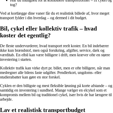
Har du mulighed for at kombinere transportformer – fx cykel og
tog?
Ved at kortlægge dine vaner får du et realistisk billede af, hvor meget
transport fylder i din hverdag – og dermed i dit budget.
Bil, cykel eller kollektiv trafik – hvad
koster det egentlig?
De fleste undervurderer, hvad transport reelt koster. En bil indebærer
ikke kun brændstof, men også forsikring, afgifter, service, dæk og
værditab. En elbil kan være billigere i drift, men kræver ofte en større
investering i starten.
Kollektiv trafik kan virke dyrt pr. billet, men er ofte billigere, når man
medregner alle bilens faste udgifter. Pendlerkort, ungdoms- eller
studierabatter kan gøre en stor forskel.
Cyklen er den billigste og mest fleksible løsning på korte afstande – og
samtidig en investering i sundhed. Mange vælger en elcykel som et
kompromis mellem bil og traditionel cykel, især hvis de har længere til
arbejde.
Lav et realistisk transportbudget