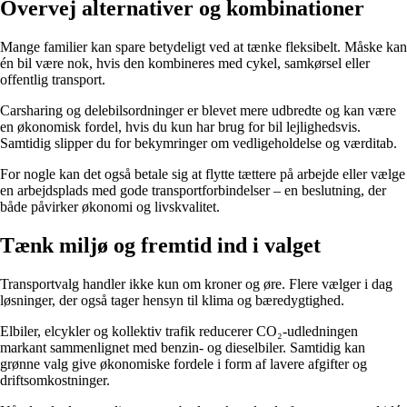
Overvej alternativer og kombinationer
Mange familier kan spare betydeligt ved at tænke fleksibelt. Måske kan
én bil være nok, hvis den kombineres med cykel, samkørsel eller
offentlig transport.
Carsharing og delebilsordninger er blevet mere udbredte og kan være
en økonomisk fordel, hvis du kun har brug for bil lejlighedsvis.
Samtidig slipper du for bekymringer om vedligeholdelse og værditab.
For nogle kan det også betale sig at flytte tættere på arbejde eller vælge
en arbejdsplads med gode transportforbindelser – en beslutning, der
både påvirker økonomi og livskvalitet.
Tænk miljø og fremtid ind i valget
Transportvalg handler ikke kun om kroner og øre. Flere vælger i dag
løsninger, der også tager hensyn til klima og bæredygtighed.
Elbiler, elcykler og kollektiv trafik reducerer CO₂-udledningen
markant sammenlignet med benzin- og dieselbiler. Samtidig kan
grønne valg give økonomiske fordele i form af lavere afgifter og
driftsomkostninger.