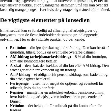
Selvom arbejdsgiveren har pligt til at udlevere en lønseddel, er det dit
eget ansvar at tjekke, at oplysningerne stemmer. Små fejl kan over tid
koste dig mange penge – især hvis de gentager sig måned efter måned.
De vigtigste elementer på lønsedlen
En lønseddel kan se forskellig ud afhængigt af arbejdsgiver og
lønsystem, men de fleste indeholder de samme grundlæggende
oplysninger. Her er de vigtigste punkter, du bør kende:
Bruttoløn
– din løn før skat og andre fradrag. Den kan bestå af
grundløn, tillæg, bonus og eventuelle overarbejdstimer.
AM-bidrag (arbejdsmarkedsbidrag)
– 8 % af din bruttoløn,
som alle lønmodtagere betaler.
A-skat
– den skat, der trækkes af din løn efter AM-bidrag. Den
afhænger af din trækprocent og dit fradrag.
ATP-bidrag
– et obligatorisk pensionsbidrag, som både du og
din arbejdsgiver betaler til.
Feriepenge
– viser, hvor meget du optjener og eventuelt får
udbetalt, hvis du holder ferie.
Pension
– mange har en arbejdsgiverbetalt pensionsordning,
hvor både du og arbejdsgiveren indbetaler en procentdel af
lønnen.
Nettoløn
– det beløb, du får udbetalt på din konto efter alle
fradrag.