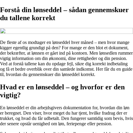
Forstå din lønseddel – sådan gennemskuer
du tallene korrekt
De fleste af os modtager en lønseddel hver måned – men hvor mange
kigger egentlig grundigt på den? For mange er den blot et dokument,
der bekræfter, at lønnen er gået ind på kontoen. Men lønsedlen rummer
vigtig information om din økonomi, dine rettigheder og din pension.
Ved at forstå tallene kan du opdage fejl, sikre dig korrekt indbetaling
og få et bedre overblik over din samlede indkomst. Her får du en guide
til, hvordan du gennemskuer din lønseddel korrekt.
Hvad er en lønseddel – og hvorfor er den
vigtig?
En lønseddel er din arbejdsgivers dokumentation for, hvordan din løn
er beregnet. Den viser, hvor meget du har tjent, hvilke fradrag der er
trukket, og hvad du får udbetalt. Den fungerer samtidig som bevis, hvis
der senere opstår uenighed om løn, feriepenge eller pension.