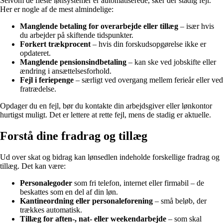
Selvom de fleste lønsystemer er automatiserede, sker der stadig fejl.
Her er nogle af de mest almindelige:
Manglende betaling for overarbejde eller tillæg
– især hvis
du arbejder på skiftende tidspunkter.
Forkert trækprocent
– hvis din forskudsopgørelse ikke er
opdateret.
Manglende pensionsindbetaling
– kan ske ved jobskifte eller
ændring i ansættelsesforhold.
Fejl i feriepenge
– særligt ved overgang mellem ferieår eller ved
fratrædelse.
Opdager du en fejl, bør du kontakte din arbejdsgiver eller lønkontor
hurtigst muligt. Det er lettere at rette fejl, mens de stadig er aktuelle.
Forstå dine fradrag og tillæg
Ud over skat og bidrag kan lønsedlen indeholde forskellige fradrag og
tillæg. Det kan være:
Personalegoder
som fri telefon, internet eller firmabil – de
beskattes som en del af din løn.
Kantineordning eller personaleforening
– små beløb, der
trækkes automatisk.
Tillæg for aften-, nat- eller weekendarbejde
– som skal