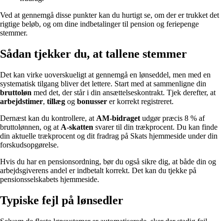
Ved at gennemgå disse punkter kan du hurtigt se, om der er trukket det
rigtige beløb, og om dine indbetalinger til pension og feriepenge
stemmer.
Sådan tjekker du, at tallene stemmer
Det kan virke uoverskueligt at gennemgå en lønseddel, men med en
systematisk tilgang bliver det lettere. Start med at sammenligne din
bruttoløn
med det, der står i din ansættelseskontrakt. Tjek derefter, at
arbejdstimer
,
tillæg
og
bonusser
er korrekt registreret.
Dernæst kan du kontrollere, at
AM-bidraget
udgør præcis 8 % af
bruttolønnen, og at
A-skatten
svarer til din trækprocent. Du kan finde
din aktuelle trækprocent og dit fradrag på Skats hjemmeside under din
forskudsopgørelse.
Hvis du har en pensionsordning, bør du også sikre dig, at både din og
arbejdsgiverens andel er indbetalt korrekt. Det kan du tjekke på
pensionsselskabets hjemmeside.
Typiske fejl på lønsedler