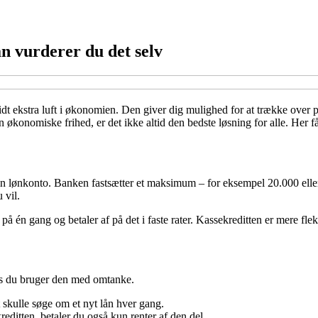
n vurderer du det selv
idt ekstra luft i økonomien. Den giver dig mulighed for at trække over p
økonomiske frihed, er det ikke altid den bedste løsning for alle. Her få
l din lønkonto. Banken fastsætter et maksimum – for eksempel 20.000 ell
 vil.
t på én gang og betaler af på det i faste rater. Kassekreditten er mere fle
vis du bruger den med omtanke.
skulle søge om et nyt lån hver gang.
editten, betaler du også kun renter af den del.