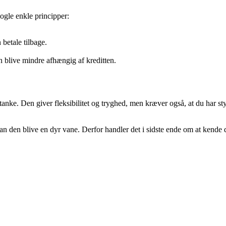
nogle enkle principper:
n betale tilbage.
n blive mindre afhængig af kreditten.
nke. Den giver fleksibilitet og tryghed, men kræver også, at du har styr
 kan den blive en dyr vane. Derfor handler det i sidste ende om at kend