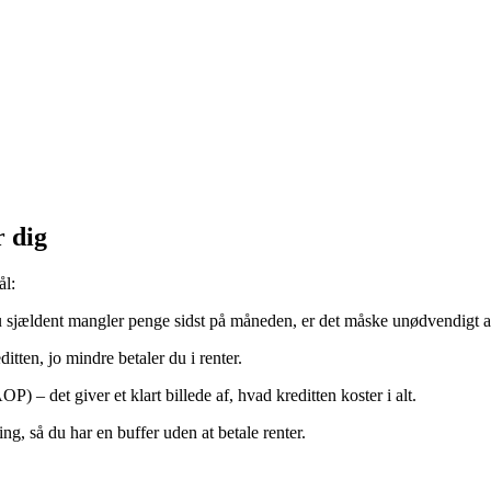
r dig
ål:
sjældent mangler penge sidst på måneden, er det måske unødvendigt at b
itten, jo mindre betaler du i renter.
) – det giver et klart billede af, hvad kreditten koster i alt.
g, så du har en buffer uden at betale renter.