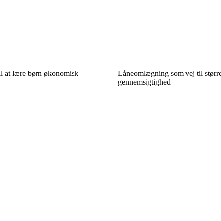
il at lære børn økonomisk
Låneomlægning som vej til stør
gennemsigtighed