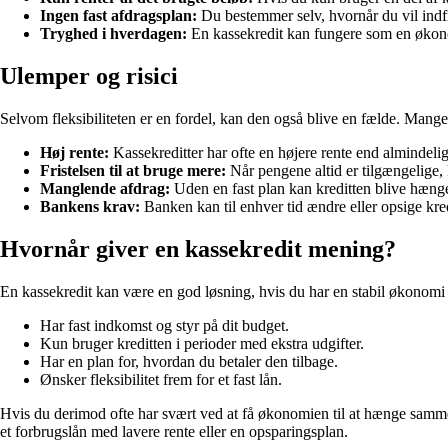
Ingen fast afdragsplan:
Du bestemmer selv, hvornår du vil indfr
Tryghed i hverdagen:
En kassekredit kan fungere som en økonomi
Ulemper og risici
Selvom fleksibiliteten er en fordel, kan den også blive en fælde. Mange
Høj rente:
Kassekreditter har ofte en højere rente end almindelig
Fristelsen til at bruge mere:
Når pengene altid er tilgængelige,
Manglende afdrag:
Uden en fast plan kan kreditten blive hængen
Bankens krav:
Banken kan til enhver tid ændre eller opsige kre
Hvornår giver en kassekredit mening?
En kassekredit kan være en god løsning, hvis du har en stabil økonomi o
Har fast indkomst og styr på dit budget.
Kun bruger kreditten i perioder med ekstra udgifter.
Har en plan for, hvordan du betaler den tilbage.
Ønsker fleksibilitet frem for et fast lån.
Hvis du derimod ofte har svært ved at få økonomien til at hænge sammen,
et forbrugslån med lavere rente eller en opsparingsplan.