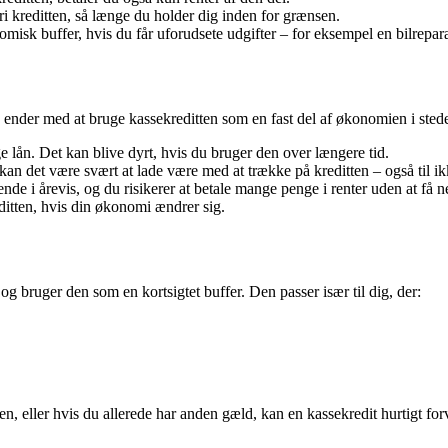
i kreditten, så længe du holder dig inden for grænsen.
sk buffer, hvis du får uforudsete udgifter – for eksempel en bilreparat
 ender med at bruge kassekreditten som en fast del af økonomien i stede
e lån. Det kan blive dyrt, hvis du bruger den over længere tid.
 kan det være svært at lade være med at trække på kreditten – også til 
de i årevis, og du risikerer at betale mange penge i renter uden at få 
ditten, hvis din økonomi ændrer sig.
g bruger den som en kortsigtet buffer. Den passer især til dig, der:
 eller hvis du allerede har anden gæld, kan en kassekredit hurtigt forvæ