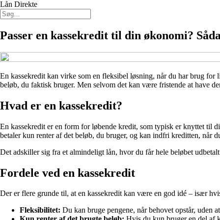
Lån Direkte
Passer en kassekredit til din økonomi? Såda
En kassekredit kan virke som en fleksibel løsning, når du har brug for l
beløb, du faktisk bruger. Men selvom det kan være fristende at have den 
Hvad er en kassekredit?
En kassekredit er en form for løbende kredit, som typisk er knyttet ti
betaler kun renter af det beløb, du bruger, og kan indfri kreditten, når du
Det adskiller sig fra et almindeligt lån, hvor du får hele beløbet udbetal
Fordele ved en kassekredit
Der er flere grunde til, at en kassekredit kan være en god idé – især h
Fleksibilitet:
Du kan bruge pengene, når behovet opstår, uden at 
Kun renter af det brugte beløb:
Hvis du kun bruger en del af kr