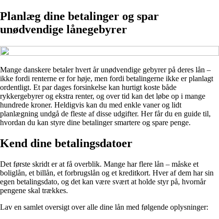
Planlæg dine betalinger og spar
unødvendige lånegebyrer
Mange danskere betaler hvert år unødvendige gebyrer på deres lån –
ikke fordi renterne er for høje, men fordi betalingerne ikke er planlagt
ordentligt. Et par dages forsinkelse kan hurtigt koste både
rykkergebyrer og ekstra renter, og over tid kan det løbe op i mange
hundrede kroner. Heldigvis kan du med enkle vaner og lidt
planlægning undgå de fleste af disse udgifter. Her får du en guide til,
hvordan du kan styre dine betalinger smartere og spare penge.
Kend dine betalingsdatoer
Det første skridt er at få overblik. Mange har flere lån – måske et
boliglån, et billån, et forbrugslån og et kreditkort. Hver af dem har sin
egen betalingsdato, og det kan være svært at holde styr på, hvornår
pengene skal trækkes.
Lav en samlet oversigt over alle dine lån med følgende oplysninger: