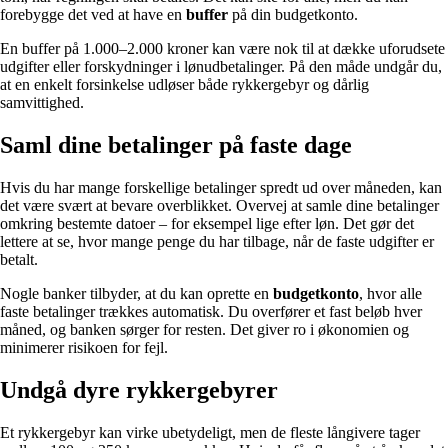
forebygge det ved at have en
buffer
på din budgetkonto.
En buffer på 1.000–2.000 kroner kan være nok til at dække uforudsete
udgifter eller forskydninger i lønudbetalinger. På den måde undgår du,
at en enkelt forsinkelse udløser både rykkergebyr og dårlig
samvittighed.
Saml dine betalinger på faste dage
Hvis du har mange forskellige betalinger spredt ud over måneden, kan
det være svært at bevare overblikket. Overvej at samle dine betalinger
omkring bestemte datoer – for eksempel lige efter løn. Det gør det
lettere at se, hvor mange penge du har tilbage, når de faste udgifter er
betalt.
Nogle banker tilbyder, at du kan oprette en
budgetkonto
, hvor alle
faste betalinger trækkes automatisk. Du overfører et fast beløb hver
måned, og banken sørger for resten. Det giver ro i økonomien og
minimerer risikoen for fejl.
Undgå dyre rykkergebyrer
Et rykkergebyr kan virke ubetydeligt, men de fleste långivere tager