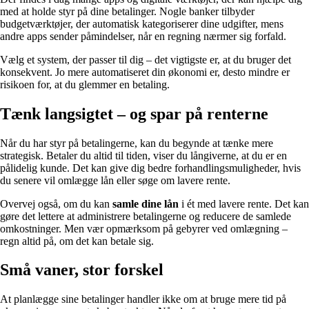
med at holde styr på dine betalinger. Nogle banker tilbyder
budgetværktøjer, der automatisk kategoriserer dine udgifter, mens
andre apps sender påmindelser, når en regning nærmer sig forfald.
Vælg et system, der passer til dig – det vigtigste er, at du bruger det
konsekvent. Jo mere automatiseret din økonomi er, desto mindre er
risikoen for, at du glemmer en betaling.
Tænk langsigtet – og spar på renterne
Når du har styr på betalingerne, kan du begynde at tænke mere
strategisk. Betaler du altid til tiden, viser du långiverne, at du er en
pålidelig kunde. Det kan give dig bedre forhandlingsmuligheder, hvis
du senere vil omlægge lån eller søge om lavere rente.
Overvej også, om du kan
samle dine lån
i ét med lavere rente. Det kan
gøre det lettere at administrere betalingerne og reducere de samlede
omkostninger. Men vær opmærksom på gebyrer ved omlægning –
regn altid på, om det kan betale sig.
Små vaner, stor forskel
At planlægge sine betalinger handler ikke om at bruge mere tid på