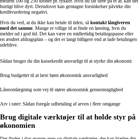
mellem 100 og 250 kroner pr. rykker. Hvis du får flere på et år, kan det
hurtigt blive dyrt. Derudover kan gentagne forsinkelser påvirke din
kreditvurdering negativt.
Hvis du ved, at du ikke kan betale til tiden, så
kontakt långiveren
med det samme
. Mange er villige til at finde en løsning, hvis du
melder ud i god tid. Det kan være en midlertidig betalingspause eller
en ændret afdragsplan – og det er langt billigere end at lade betalingen
udeblive.
Sådan bruger du din kassekredit ansvarligt til at styrke din økonomi
Brug budgettet til at lære børn økonomisk ansvarlighed
Låneomlægning som vej til større økonomisk gennemsigtighed
Arv i rater: Sådan foregår udbetaling af arven i flere omgange
Brug digitale værktøjer til at holde styr på
økonomien
Der findes i dag mange apps og digitale værktøjer, der kan hjælpe dig