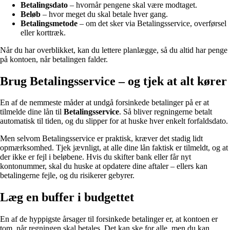
Betalingsdato
– hvornår pengene skal være modtaget.
Beløb
– hvor meget du skal betale hver gang.
Betalingsmetode
– om det sker via Betalingsservice, overførsel
eller korttræk.
Når du har overblikket, kan du lettere planlægge, så du altid har penge
på kontoen, når betalingen falder.
Brug Betalingsservice – og tjek at alt kører
En af de nemmeste måder at undgå forsinkede betalinger på er at
tilmelde dine lån til
Betalingsservice
. Så bliver regningerne betalt
automatisk til tiden, og du slipper for at huske hver enkelt forfaldsdato.
Men selvom Betalingsservice er praktisk, kræver det stadig lidt
opmærksomhed. Tjek jævnligt, at alle dine lån faktisk er tilmeldt, og at
der ikke er fejl i beløbene. Hvis du skifter bank eller får nyt
kontonummer, skal du huske at opdatere dine aftaler – ellers kan
betalingerne fejle, og du risikerer gebyrer.
Læg en buffer i budgettet
En af de hyppigste årsager til forsinkede betalinger er, at kontoen er
tom, når regningen skal betales. Det kan ske for alle, men du kan