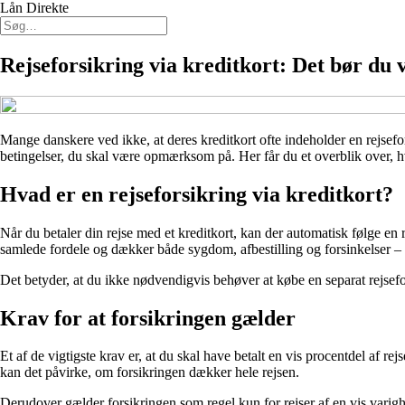
Lån Direkte
Rejseforsikring via kreditkort: Det bør du 
Mange danskere ved ikke, at deres kreditkort ofte indeholder en rejsefor
betingelser, du skal være opmærksom på. Her får du et overblik over, hv
Hvad er en rejseforsikring via kreditkort?
Når du betaler din rejse med et kreditkort, kan der automatisk følge en
samlede fordele og dækker både sygdom, afbestilling og forsinkelser –
Det betyder, at du ikke nødvendigvis behøver at købe en separat rejsefo
Krav for at forsikringen gælder
Et af de vigtigste krav er, at du skal have betalt en vis procentdel af 
kan det påvirke, om forsikringen dækker hele rejsen.
Derudover gælder forsikringen som regel kun for rejser af en vis varigh