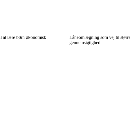
il at lære børn økonomisk
Låneomlægning som vej til stør
gennemsigtighed