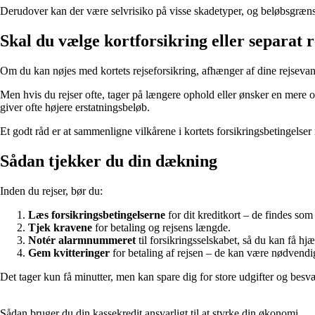
Derudover kan der være selvrisiko på visse skadetyper, og beløbsgrænse
Skal du vælge kortforsikring eller separat 
Om du kan nøjes med kortets rejseforsikring, afhænger af dine rejsevane
Men hvis du rejser ofte, tager på længere ophold eller ønsker en mere 
giver ofte højere erstatningsbeløb.
Et godt råd er at sammenligne vilkårene i kortets forsikringsbetingelser m
Sådan tjekker du din dækning
Inden du rejser, bør du:
Læs forsikringsbetingelserne
for dit kreditkort – de findes so
Tjek kravene
for betaling og rejsens længde.
Notér alarmnummeret
til forsikringsselskabet, så du kan få hjæ
Gem kvitteringer
for betaling af rejsen – de kan være nødvend
Det tager kun få minutter, men kan spare dig for store udgifter og besvæ
Sådan bruger du din kassekredit ansvarligt til at styrke din økonomi