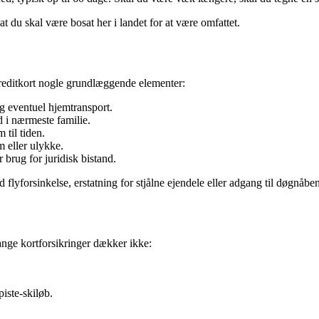
t du skal være bosat her i landet for at være omfattet.
kreditkort nogle grundlæggende elementer:
og eventuel hjemtransport.
d i nærmeste familie.
til tiden.
 eller ulykke.
 brug for juridisk bistand.
lyforsinkelse, erstatning for stjålne ejendele eller adgang til døgnåben
ge kortforsikringer dækker ikke:
iste-skiløb.