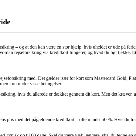
vide
sikring – og at den kan være en stor hjælp, hvis uheldet er ude på ferie
ordan rejseforsikring via kreditkort fungerer, og hvad du bør tjekke, fø
 rejseforsikring med. Det gælder især for kort som Mastercard Gold, Plat
 men kun under visse betingelser.
rsikring, hvis du allerede er dækket gennem dit kort. Men det kræver, a
rejsens pris med det pågældende kreditkort – ofte mindst 50 %. Hvis du fo
ed, typisk op til 60 dage. Skal du være væk længere, skal du tegne en sæ