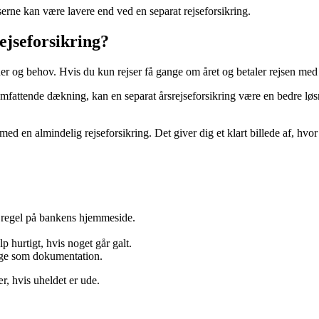
rne kan være lavere end ved en separat rejseforsikring.
rejseforsikring?
r og behov. Hvis du kun rejser få gange om året og betaler rejsen med d
omfattende dækning, kan en separat årsrejseforsikring være en bedre løs
ed en almindelig rejseforsikring. Det giver dig et klart billede af, hvor 
m regel på bankens hjemmeside.
lp hurtigt, hvis noget går galt.
ige som dokumentation.
r, hvis uheldet er ude.