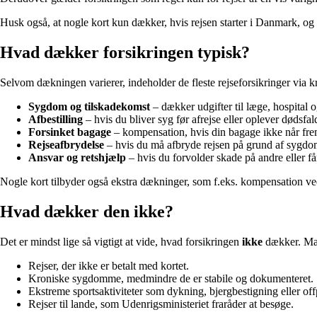
Husk også, at nogle kort kun dækker, hvis rejsen starter i Danmark, og a
Hvad dækker forsikringen typisk?
Selvom dækningen varierer, indeholder de fleste rejseforsikringer via 
Sygdom og tilskadekomst
– dækker udgifter til læge, hospital 
Afbestilling
– hvis du bliver syg før afrejse eller oplever dødsfal
Forsinket bagage
– kompensation, hvis din bagage ikke når frem 
Rejseafbrydelse
– hvis du må afbryde rejsen på grund af sygdom
Ansvar og retshjælp
– hvis du forvolder skade på andre eller får
Nogle kort tilbyder også ekstra dækninger, som f.eks. kompensation ved f
Hvad dækker den ikke?
Det er mindst lige så vigtigt at vide, hvad forsikringen
ikke
dækker. Man
Rejser, der ikke er betalt med kortet.
Kroniske sygdomme, medmindre de er stabile og dokumenteret.
Ekstreme sportsaktiviteter som dykning, bjergbestigning eller offp
Rejser til lande, som Udenrigsministeriet fraråder at besøge.