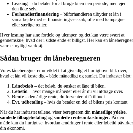
Leasing
– du betaler for at bruge bilen i en periode, men ejer
den ikke selv.
Forhandlerfinansiering
– bilforhandleren tilbyder et lån i
samarbejde med et finansieringsselskab, ofte med kampagner
eller særlige renter.
Hver løsning har sine fordele og ulemper, og det kan være svært at
gennemskue, hvad der i sidste ende er billigst. Her kan en låneberegner
være et nyttigt værktøj.
Sådan bruger du låneberegneren
Vores låneberegner er udviklet til at give dig et hurtigt overblik over,
hvad et lån vil koste dig – både månedligt og samlet. Du indtaster blot:
Lånebeløb
– det beløb, du ønsker at låne til bilen.
Løbetid
– hvor mange måneder eller år du vil afdrage over.
Rente
– den årlige rente, du forventer at få tilbudt.
Evt. udbetaling
– hvis du betaler en del af bilens pris kontant.
Når du har indtastet tallene, viser beregneren din
månedlige ydelse
,
samlede tilbagebetaling
og
samlede renteomkostninger
. På den
måde kan du hurtigt se, hvordan ændringer i rente eller løbetid påvirker
din økonomi.