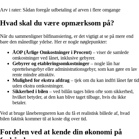
Arv i rater: Sådan foregår udbetaling af arven i flere omgange
Hvad skal du være opmærksom på?
Når du sammenligner bilfinansiering, er det vigtigt at se på mere end
bare den månedlige ydelse. Her er nogle nøglepunkter:
ÅOP (Årlige Omkostninger i Procent)
– viser de samlede
omkostninger ved lånet, inklusive gebyrer.
Gebyrer og etableringsomkostninger
– nogle lån har
oprettelsesgebyr eller administrationsgebyr, som kan gøre en lav
rente mindre attraktiv.
Mulighed for ekstra afdrag
– tjek om du kan indfri lånet før tid
uden ekstra omkostninger.
Sikkerhed i bilen
– ved billån tages bilen ofte som sikkerhed,
hvilket betyder, at den kan blive taget tilbage, hvis du ikke
betaler.
Ved at bruge låneberegneren kan du få et realistisk billede af, hvad
bilen faktisk kommer til at koste dig over tid.
Fordelen ved at kende din økonomi på